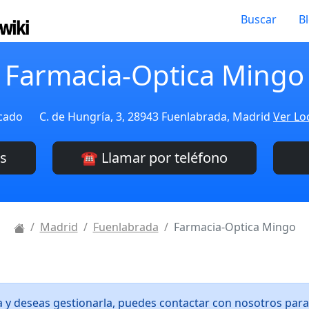
Buscar
B
Farmacia-Optica Mingo
icado
C. de Hungría, 3, 28943 Fuenlabrada, Madrid
Ver Lo
es
☎️ Llamar por teléfono
Madrid
Fuenlabrada
Farmacia-Optica Mingo
ia y deseas gestionarla, puedes contactar con nosotros par