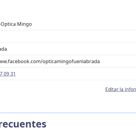
-Optica Mingo
ada
www.facebook.com/opticamingofuenlabrada
7 09 31
Editar la inf
 Frecuentes