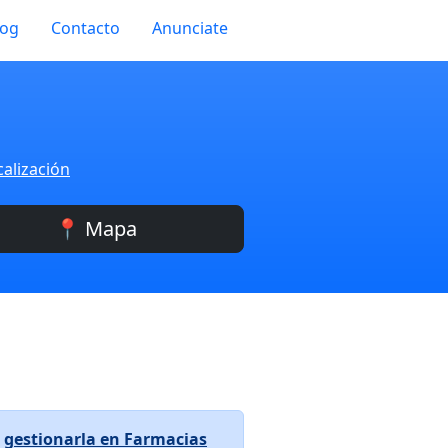
log
Contacto
Anunciate
calización
📍 Mapa
a
gestionarla en Farmacias