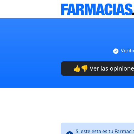
Verif
👍👎 Ver las opinion
Si este esta es tu Farmac