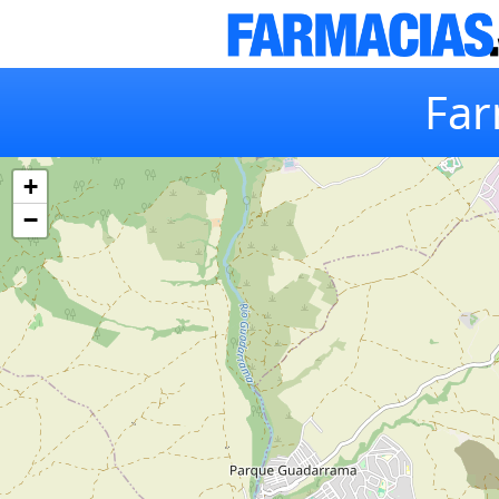
Far
+
−