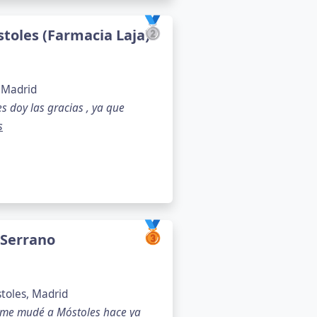
🥈
toles (Farmacia Laja)
 Madrid
es doy las gracias , ya que
s
🥉
 Serrano
toles, Madrid
 me mudé a Móstoles hace ya