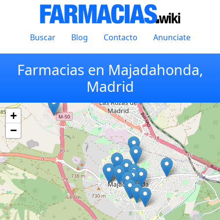
Buscar
Blog
Contacto
Anunciate
Farmacias en Majadahonda,
Madrid
+
−