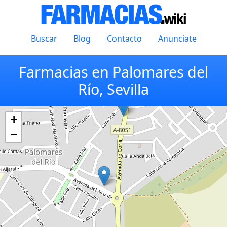
Buscar
Blog
Contacto
Anunciate
Farmacias en Palomares del
Río, Sevilla
+
−